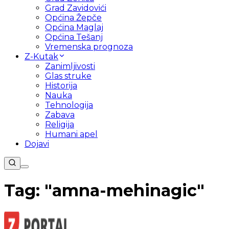
Grad Zavidovići
Općina Žepče
Općina Maglaj
Općina Tešanj
Vremenska prognoza
Z-Kutak
Zanimljivosti
Glas struke
Historija
Nauka
Tehnologija
Zabava
Religija
Humani apel
Dojavi
Tag: "
amna-mehinagic
"