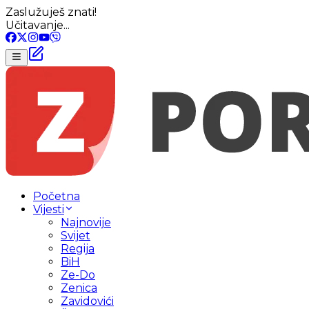
Zaslužuješ znati!
Učitavanje...
Početna
Vijesti
Najnovije
Svijet
Regija
BiH
Ze-Do
Zenica
Zavidovići