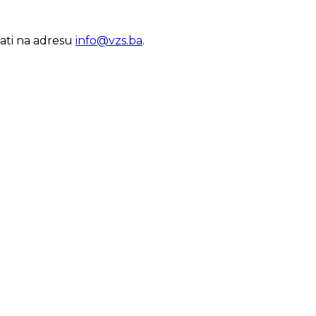
lati na adresu
info@vzs.ba
.