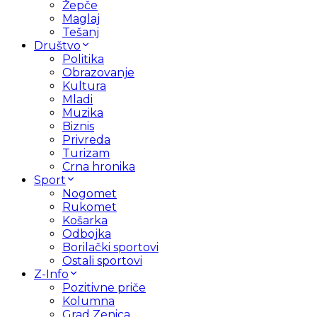
Žepče
Maglaj
Tešanj
Društvo
Politika
Obrazovanje
Kultura
Mladi
Muzika
Biznis
Privreda
Turizam
Crna hronika
Sport
Nogomet
Rukomet
Košarka
Odbojka
Borilački sportovi
Ostali sportovi
Z-Info
Pozitivne priče
Kolumna
Grad Zenica