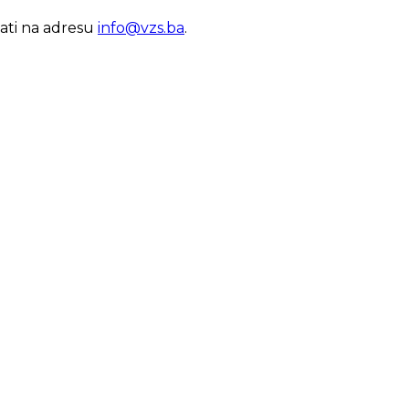
lati na adresu
info@vzs.ba
.