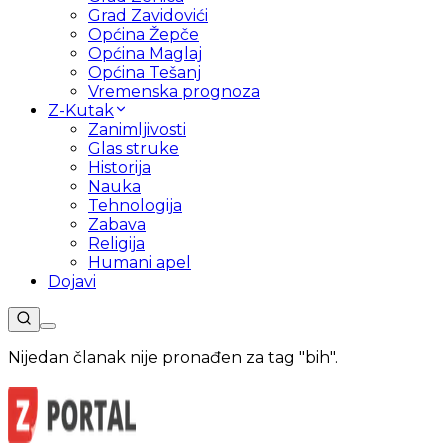
Grad Zavidovići
Općina Žepče
Općina Maglaj
Općina Tešanj
Vremenska prognoza
Z-Kutak
Zanimljivosti
Glas struke
Historija
Nauka
Tehnologija
Zabava
Religija
Humani apel
Dojavi
Nijedan članak nije pronađen za tag "
bih
".