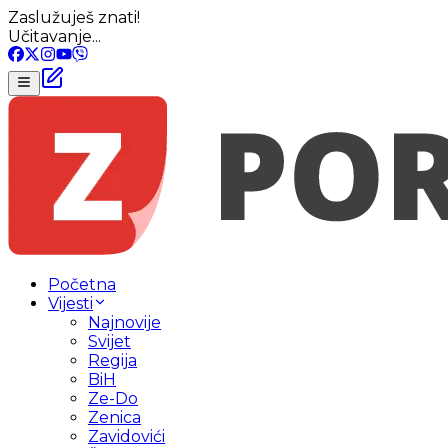
Zaslužuješ znati!
Učitavanje...
Početna
Vijesti
Najnovije
Svijet
Regija
BiH
Ze-Do
Zenica
Zavidovići