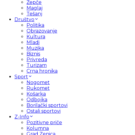
Žepče
Maglaj
Tešanj
Društvo
Politika
Obrazovanje
Kultura
Mladi
Muzika
Biznis
Privreda
Turizam
Crna hronika
Sport
Nogomet
Rukomet
Košarka
Odbojka
Borilački sportovi
Ostali sportovi
Z-Info
Pozitivne priče
Kolumna
Grad Zenica