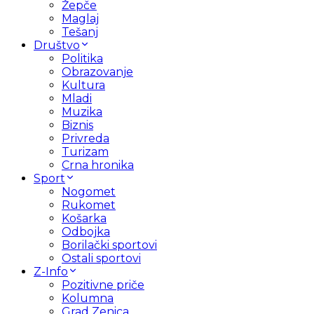
Žepče
Maglaj
Tešanj
Društvo
Politika
Obrazovanje
Kultura
Mladi
Muzika
Biznis
Privreda
Turizam
Crna hronika
Sport
Nogomet
Rukomet
Košarka
Odbojka
Borilački sportovi
Ostali sportovi
Z-Info
Pozitivne priče
Kolumna
Grad Zenica