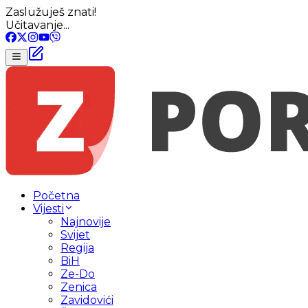
Zaslužuješ znati!
Učitavanje...
Početna
Vijesti
Najnovije
Svijet
Regija
BiH
Ze-Do
Zenica
Zavidovići