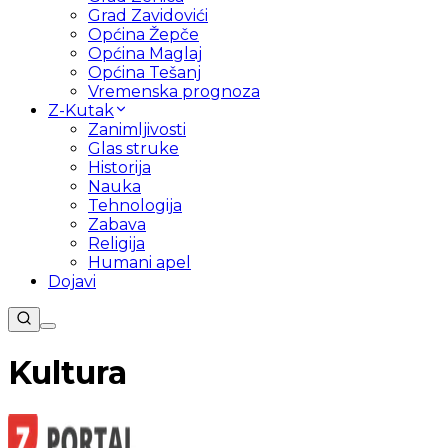
Grad Zavidovići
Općina Žepče
Općina Maglaj
Općina Tešanj
Vremenska prognoza
Z-Kutak
Zanimljivosti
Glas struke
Historija
Nauka
Tehnologija
Zabava
Religija
Humani apel
Dojavi
Kultura