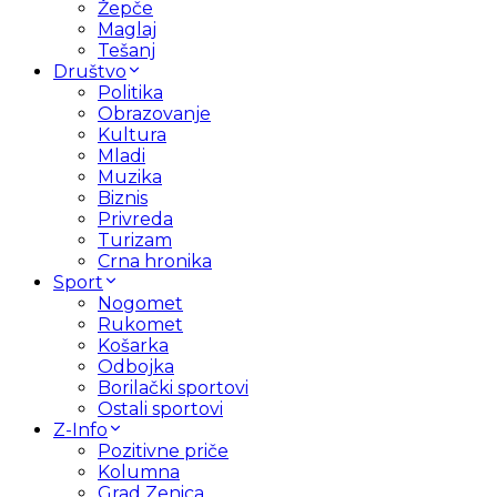
Žepče
Maglaj
Tešanj
Društvo
Politika
Obrazovanje
Kultura
Mladi
Muzika
Biznis
Privreda
Turizam
Crna hronika
Sport
Nogomet
Rukomet
Košarka
Odbojka
Borilački sportovi
Ostali sportovi
Z-Info
Pozitivne priče
Kolumna
Grad Zenica