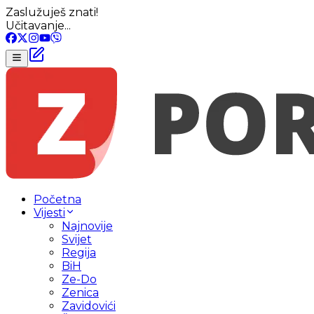
Zaslužuješ znati!
Učitavanje...
Početna
Vijesti
Najnovije
Svijet
Regija
BiH
Ze-Do
Zenica
Zavidovići