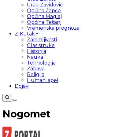
Grad Zavidovići
Općina Žepče
Općina Maglaj
Općina Tešanj
Vremenska prognoza
Z-Kutak
Zanimljivosti
Glas struke
Historija
Nauka
Tehnologija
Zabava
Religija
Humani apel
Dojavi
Nogomet