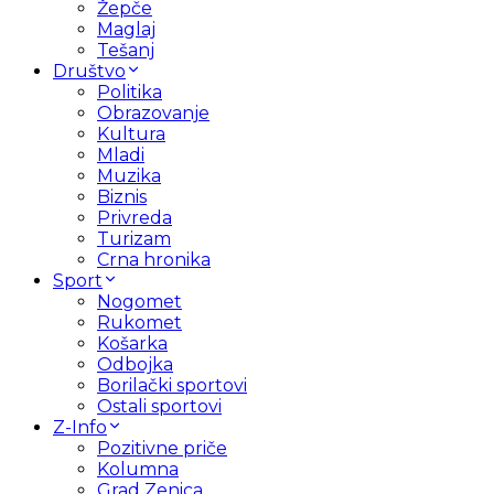
Žepče
Maglaj
Tešanj
Društvo
Politika
Obrazovanje
Kultura
Mladi
Muzika
Biznis
Privreda
Turizam
Crna hronika
Sport
Nogomet
Rukomet
Košarka
Odbojka
Borilački sportovi
Ostali sportovi
Z-Info
Pozitivne priče
Kolumna
Grad Zenica