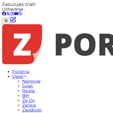
Zaslužuješ znati!
Učitavanje...
Početna
Vijesti
Najnovije
Svijet
Regija
BiH
Ze-Do
Zenica
Zavidovići