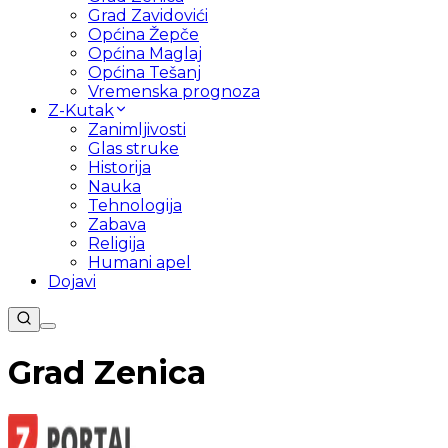
Grad Zavidovići
Općina Žepče
Općina Maglaj
Općina Tešanj
Vremenska prognoza
Z-Kutak
Zanimljivosti
Glas struke
Historija
Nauka
Tehnologija
Zabava
Religija
Humani apel
Dojavi
Grad Zenica