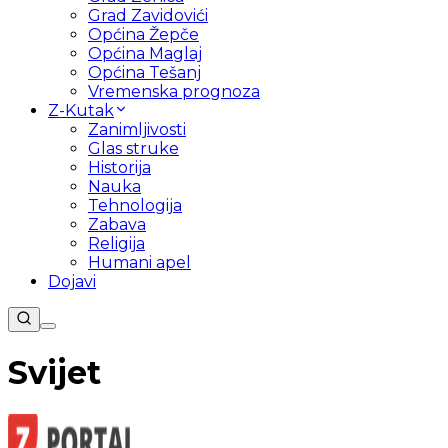
Grad Zavidovići
Općina Žepče
Općina Maglaj
Općina Tešanj
Vremenska prognoza
Z-Kutak
Zanimljivosti
Glas struke
Historija
Nauka
Tehnologija
Zabava
Religija
Humani apel
Dojavi
Svijet