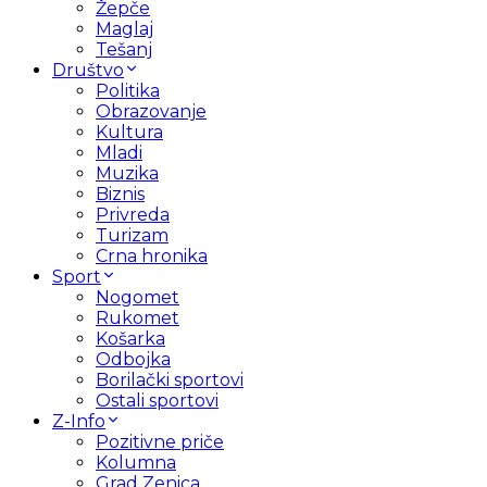
Žepče
Maglaj
Tešanj
Društvo
Politika
Obrazovanje
Kultura
Mladi
Muzika
Biznis
Privreda
Turizam
Crna hronika
Sport
Nogomet
Rukomet
Košarka
Odbojka
Borilački sportovi
Ostali sportovi
Z-Info
Pozitivne priče
Kolumna
Grad Zenica