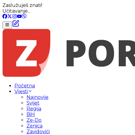
Zaslužuješ znati!
Učitavanje...
Početna
Vijesti
Najnovije
Svijet
Regija
BiH
Ze-Do
Zenica
Zavidovići