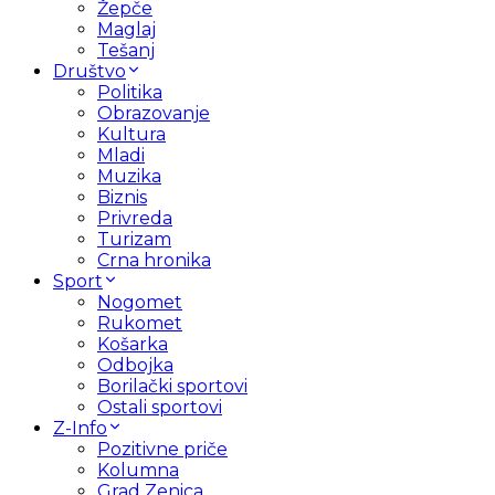
Žepče
Maglaj
Tešanj
Društvo
Politika
Obrazovanje
Kultura
Mladi
Muzika
Biznis
Privreda
Turizam
Crna hronika
Sport
Nogomet
Rukomet
Košarka
Odbojka
Borilački sportovi
Ostali sportovi
Z-Info
Pozitivne priče
Kolumna
Grad Zenica