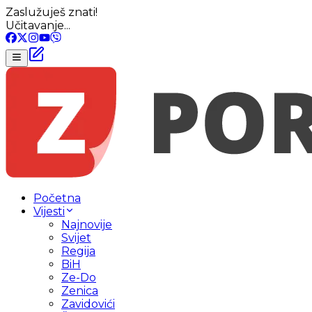
Zaslužuješ znati!
Učitavanje...
Početna
Vijesti
Najnovije
Svijet
Regija
BiH
Ze-Do
Zenica
Zavidovići