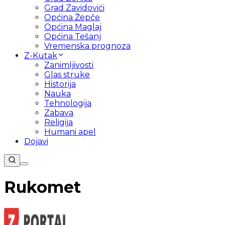
Grad Zavidovići
Općina Žepče
Općina Maglaj
Općina Tešanj
Vremenska prognoza
Z-Kutak
Zanimljivosti
Glas struke
Historija
Nauka
Tehnologija
Zabava
Religija
Humani apel
Dojavi
Rukomet