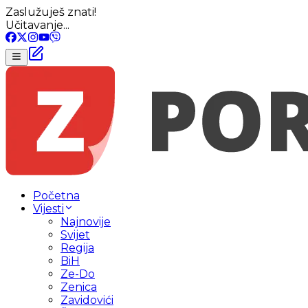
Zaslužuješ znati!
Učitavanje...
Početna
Vijesti
Najnovije
Svijet
Regija
BiH
Ze-Do
Zenica
Zavidovići