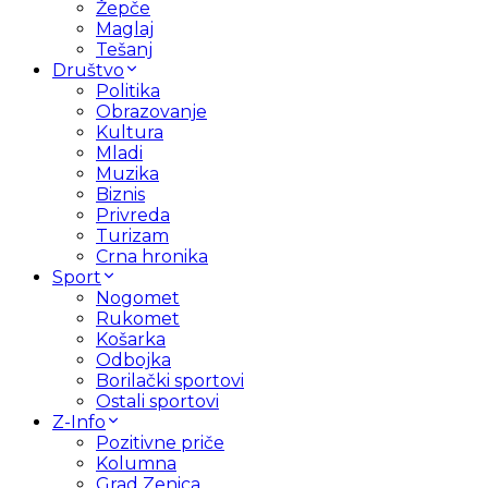
Žepče
Maglaj
Tešanj
Društvo
Politika
Obrazovanje
Kultura
Mladi
Muzika
Biznis
Privreda
Turizam
Crna hronika
Sport
Nogomet
Rukomet
Košarka
Odbojka
Borilački sportovi
Ostali sportovi
Z-Info
Pozitivne priče
Kolumna
Grad Zenica