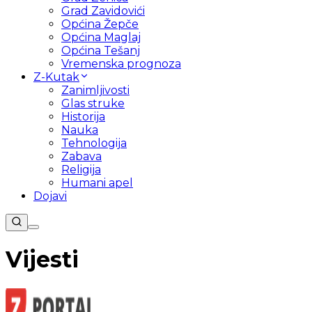
Grad Zavidovići
Općina Žepče
Općina Maglaj
Općina Tešanj
Vremenska prognoza
Z-Kutak
Zanimljivosti
Glas struke
Historija
Nauka
Tehnologija
Zabava
Religija
Humani apel
Dojavi
Vijesti