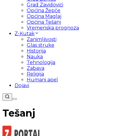
Grad Zavidovići
Općina Žepče
Općina Maglaj
Općina Tešanj
Vremenska prognoza
Z-Kutak
Zanimljivosti
Glas struke
Historija
Nauka
Tehnologija
Zabava
Religija
Humani apel
Dojavi
Tešanj