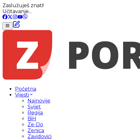
Zaslužuješ znati!
Učitavanje...
Početna
Vijesti
Najnovije
Svijet
Regija
BiH
Ze-Do
Zenica
Zavidovići