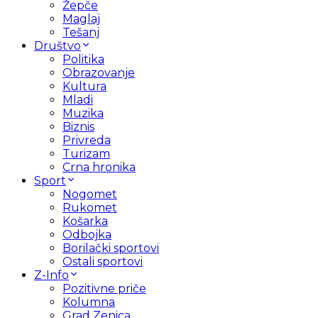
Žepče
Maglaj
Tešanj
Društvo
Politika
Obrazovanje
Kultura
Mladi
Muzika
Biznis
Privreda
Turizam
Crna hronika
Sport
Nogomet
Rukomet
Košarka
Odbojka
Borilački sportovi
Ostali sportovi
Z-Info
Pozitivne priče
Kolumna
Grad Zenica