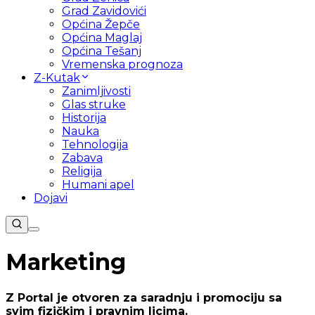
Grad Zavidovići
Općina Žepče
Općina Maglaj
Općina Tešanj
Vremenska prognoza
Z-Kutak
Zanimljivosti
Glas struke
Historija
Nauka
Tehnologija
Zabava
Religija
Humani apel
Dojavi
Marketing
Z Portal je otvoren za saradnju i promociju sa
svim fizičkim i pravnim licima.