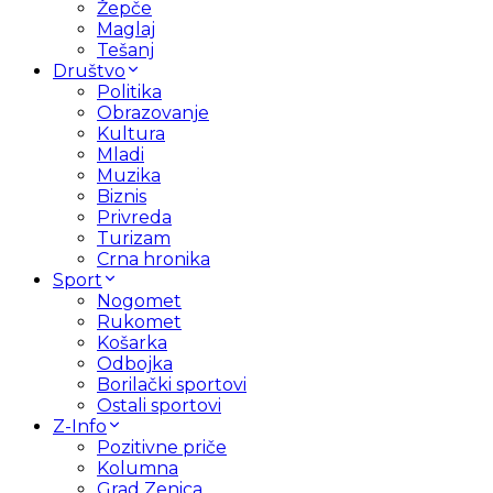
Žepče
Maglaj
Tešanj
Društvo
Politika
Obrazovanje
Kultura
Mladi
Muzika
Biznis
Privreda
Turizam
Crna hronika
Sport
Nogomet
Rukomet
Košarka
Odbojka
Borilački sportovi
Ostali sportovi
Z-Info
Pozitivne priče
Kolumna
Grad Zenica