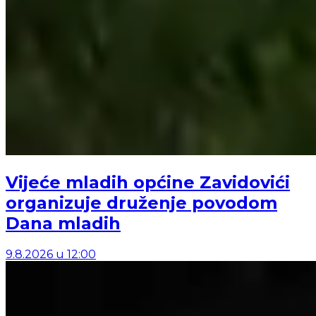
Vijeće mladih općine Zavidovići
organizuje druženje povodom
Dana mladih
9.8.2026
u
12:00