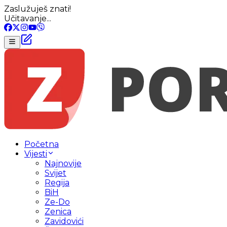
Zaslužuješ znati!
Učitavanje...
Početna
Vijesti
Najnovije
Svijet
Regija
BiH
Ze-Do
Zenica
Zavidovići