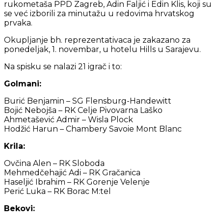
rukometaša PPD Zagreb, Adin Faljić i Edin Klis, koji su
se već izborili za minutažu u redovima hrvatskog
prvaka.
Okupljanje bh. reprezentativaca je zakazano za
ponedeljak, 1. novembar, u hotelu Hills u Sarajevu.
Na spisku se nalazi 21 igrač i to:
Golmani:
Burić Benjamin – SG Flensburg-Handewitt
Bojić Nebojša – RK Celje Pivovarna Laško
Ahmetašević Admir – Wisla Plock
Hodžić Harun – Chambery Savoie Mont Blanc
Krila:
Ovčina Alen – RK Sloboda
Mehmedčehajić Adi – RK Gračanica
Haseljić Ibrahim – RK Gorenje Velenje
Perić Luka – RK Borac M:tel
Bekovi: