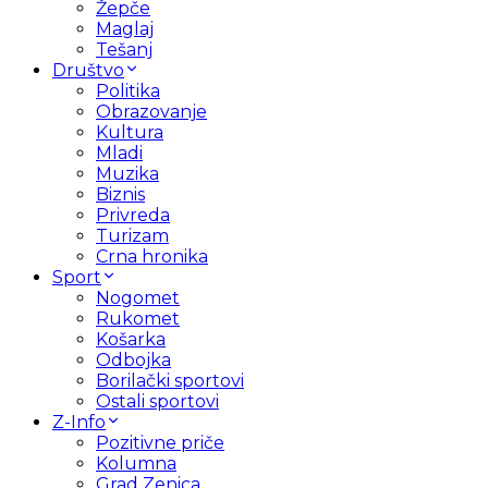
Žepče
Maglaj
Tešanj
Društvo
Politika
Obrazovanje
Kultura
Mladi
Muzika
Biznis
Privreda
Turizam
Crna hronika
Sport
Nogomet
Rukomet
Košarka
Odbojka
Borilački sportovi
Ostali sportovi
Z-Info
Pozitivne priče
Kolumna
Grad Zenica