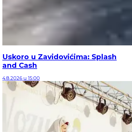
Uskoro u Zavidovićima: Splash
and Cash
4.8.2026
u
15:00