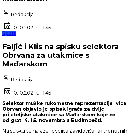
Redakcija
•
10.10.2021
u
11:45
Sport
Faljić i Klis na spisku selektora
Obrvana za utakmice s
Mađarskom
Redakcija
•
10.10.2021
u
11:45
Selektor muške rukometne reprezentacije Ivica
Obrvan objavio je spisak igrača za dvije
prijateljske utakmice sa Mađarskom koje će
odigrati 4. i 5. novembra u Budimpešti.
Na spisku se nalaze i dvojica Zavidovićana i trenutnih