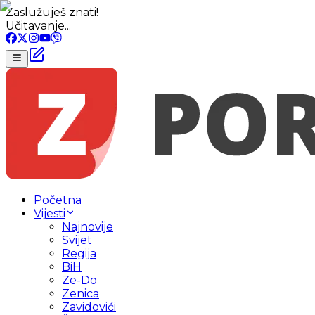
Zaslužuješ znati!
Učitavanje...
Početna
Vijesti
Najnovije
Svijet
Regija
BiH
Ze-Do
Zenica
Zavidovići