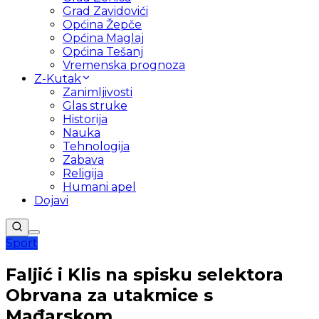
Grad Zavidovići
Općina Žepče
Općina Maglaj
Općina Tešanj
Vremenska prognoza
Z-Kutak
Zanimljivosti
Glas struke
Historija
Nauka
Tehnologija
Zabava
Religija
Humani apel
Dojavi
Sport
Faljić i Klis na spisku selektora
Obrvana za utakmice s
Mađarskom