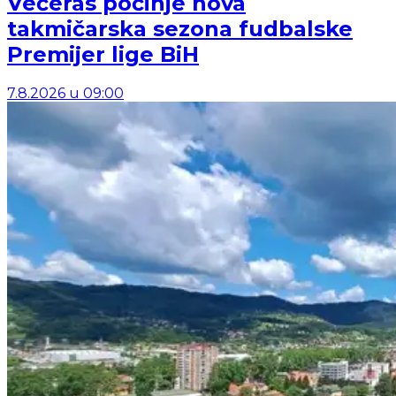
Večeras počinje nova
takmičarska sezona fudbalske
Premijer lige BiH
7.8.2026
u
09:00