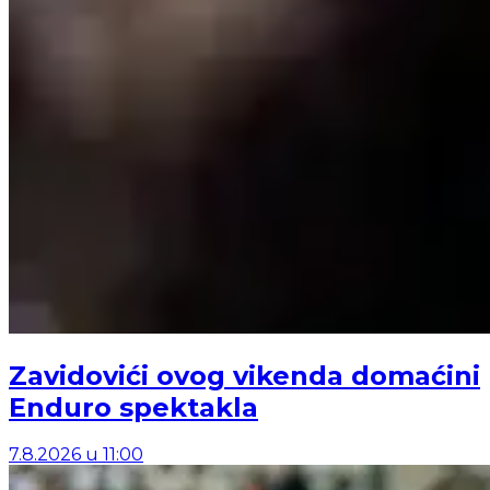
Zavidovići ovog vikenda domaćini
Enduro spektakla
7.8.2026
u
11:00