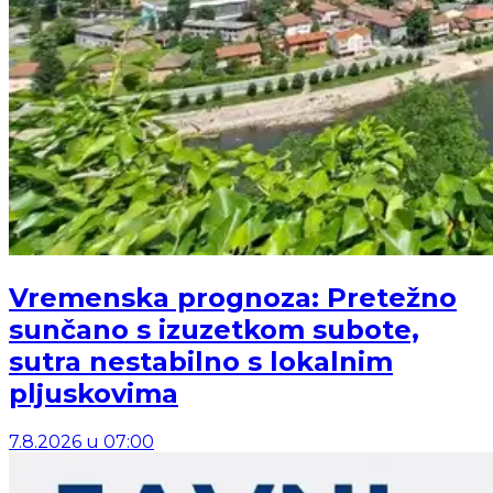
Vremenska prognoza: Pretežno
sunčano s izuzetkom subote,
sutra nestabilno s lokalnim
pljuskovima
7.8.2026
u
07:00