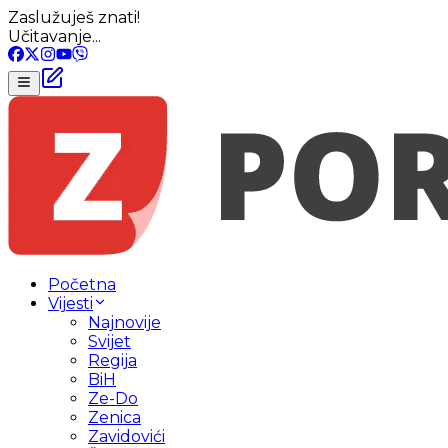
Zaslužuješ znati!
Učitavanje...
Početna
Vijesti
Najnovije
Svijet
Regija
BiH
Ze-Do
Zenica
Zavidovići