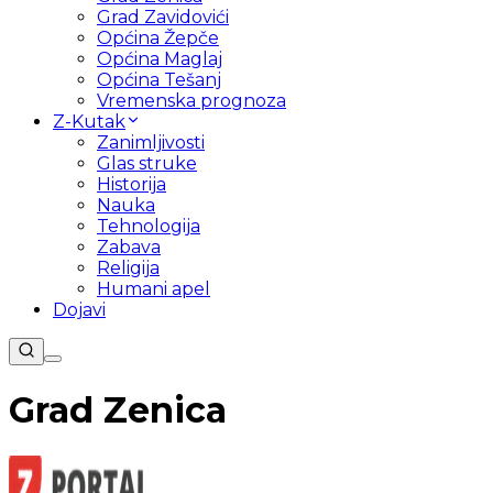
Grad Zavidovići
Općina Žepče
Općina Maglaj
Općina Tešanj
Vremenska prognoza
Z-Kutak
Zanimljivosti
Glas struke
Historija
Nauka
Tehnologija
Zabava
Religija
Humani apel
Dojavi
Grad Zenica