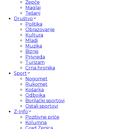
Žepče
Maglaj
Tešanj
Društvo
Politika
Obrazovanje
Kultura
Mladi
Muzika
Biznis
Privreda
Turizam
Crna hronika
Sport
Nogomet
Rukomet
Košarka
Odbojka
Borilački sportovi
Ostali sportovi
Z-Info
Pozitivne priče
Kolumna
Grad Zenica