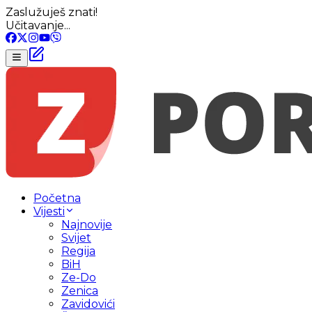
Zaslužuješ znati!
Učitavanje...
Početna
Vijesti
Najnovije
Svijet
Regija
BiH
Ze-Do
Zenica
Zavidovići