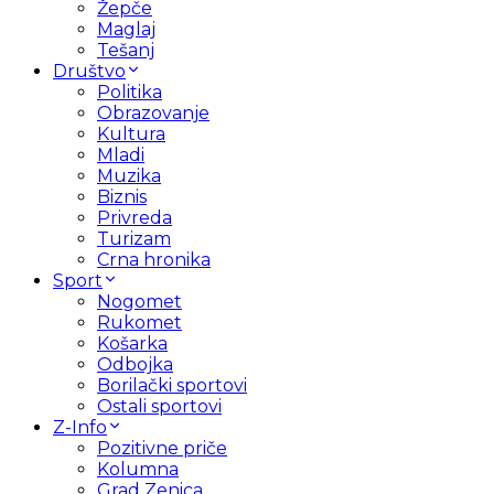
Žepče
Maglaj
Tešanj
Društvo
Politika
Obrazovanje
Kultura
Mladi
Muzika
Biznis
Privreda
Turizam
Crna hronika
Sport
Nogomet
Rukomet
Košarka
Odbojka
Borilački sportovi
Ostali sportovi
Z-Info
Pozitivne priče
Kolumna
Grad Zenica