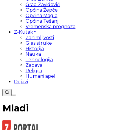
Grad Zavidovići
Općina Žepče
Općina Maglaj
Općina Tešanj
Vremenska prognoza
Z-Kutak
Zanimljivosti
Glas struke
Historija
Nauka
Tehnologija
Zabava
Religija
Humani apel
Dojavi
Mladi