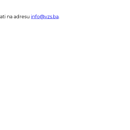
lati na adresu
info@vzs.ba
.