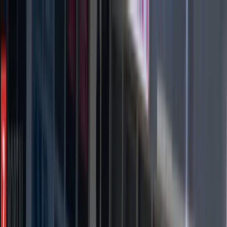
Zaslužuješ znati!
Učitavanje...
Početna
Vijesti
Najnovije
Svijet
Regija
BiH
Ze-Do
Zenica
Zavidovići