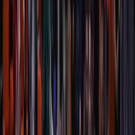
Žepče
Maglaj
Tešanj
Društvo
Politika
Obrazovanje
Kultura
Mladi
Muzika
Biznis
Privreda
Turizam
Crna hronika
Sport
Nogomet
Rukomet
Košarka
Odbojka
Borilački sportovi
Ostali sportovi
Z-Info
Pozitivne priče
Kolumna
Grad Zenica