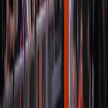
CIK BiH raspisao konkurs za
angažman operatera na biračkim
mjestima
6.8.2026
u
14:45