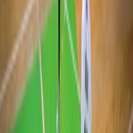
4.8.2026
u
15:00