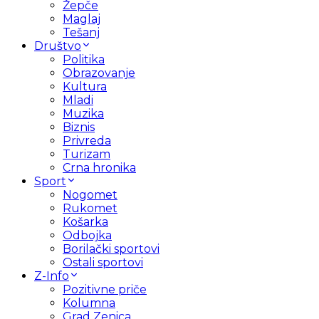
Žepče
Maglaj
Tešanj
Društvo
Politika
Obrazovanje
Kultura
Mladi
Muzika
Biznis
Privreda
Turizam
Crna hronika
Sport
Nogomet
Rukomet
Košarka
Odbojka
Borilački sportovi
Ostali sportovi
Z-Info
Pozitivne priče
Kolumna
Grad Zenica