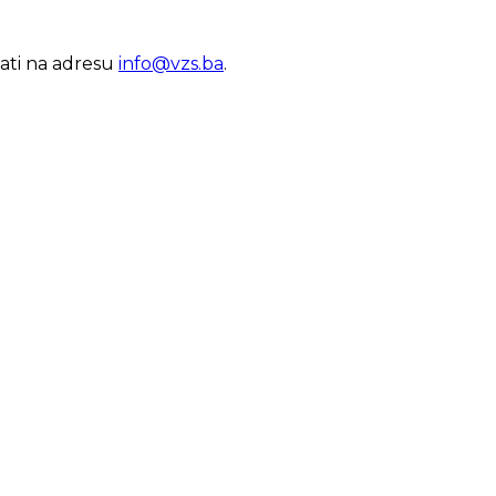
lati na adresu
info@vzs.ba
.