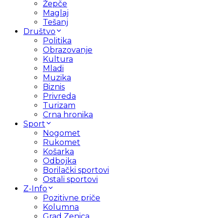
Žepče
Maglaj
Tešanj
Društvo
Politika
Obrazovanje
Kultura
Mladi
Muzika
Biznis
Privreda
Turizam
Crna hronika
Sport
Nogomet
Rukomet
Košarka
Odbojka
Borilački sportovi
Ostali sportovi
Z-Info
Pozitivne priče
Kolumna
Grad Zenica