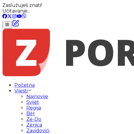
Zaslužuješ znati!
Učitavanje...
Početna
Vijesti
Najnovije
Svijet
Regija
BiH
Ze-Do
Zenica
Zavidovići