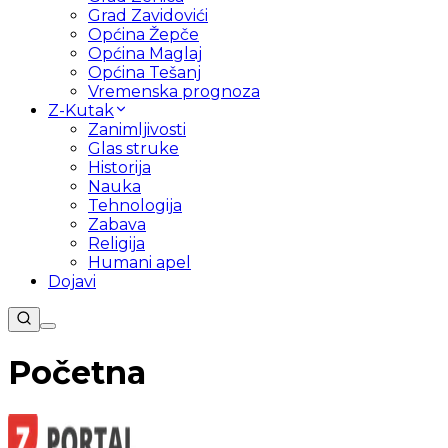
Grad Zavidovići
Općina Žepče
Općina Maglaj
Općina Tešanj
Vremenska prognoza
Z-Kutak
Zanimljivosti
Glas struke
Historija
Nauka
Tehnologija
Zabava
Religija
Humani apel
Dojavi
Početna