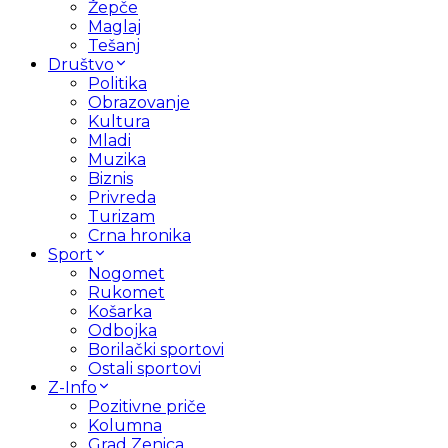
Žepče
Maglaj
Tešanj
Društvo
Politika
Obrazovanje
Kultura
Mladi
Muzika
Biznis
Privreda
Turizam
Crna hronika
Sport
Nogomet
Rukomet
Košarka
Odbojka
Borilački sportovi
Ostali sportovi
Z-Info
Pozitivne priče
Kolumna
Grad Zenica