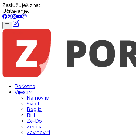
Zaslužuješ znati!
Učitavanje...
Početna
Vijesti
Najnovije
Svijet
Regija
BiH
Ze-Do
Zenica
Zavidovići