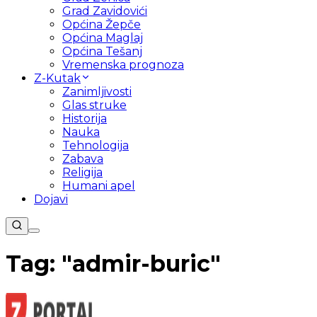
Grad Zavidovići
Općina Žepče
Općina Maglaj
Općina Tešanj
Vremenska prognoza
Z-Kutak
Zanimljivosti
Glas struke
Historija
Nauka
Tehnologija
Zabava
Religija
Humani apel
Dojavi
Tag: "
admir-buric
"