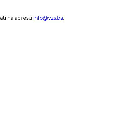
lati na adresu
info@vzs.ba
.