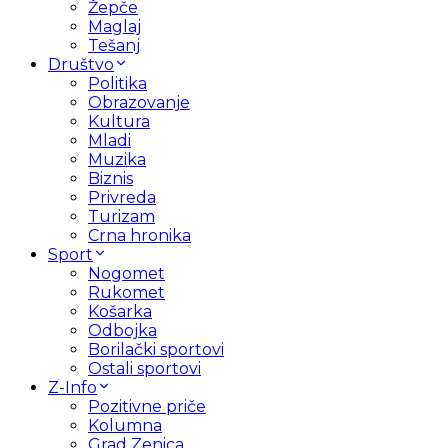
Žepče
Maglaj
Tešanj
Društvo
Politika
Obrazovanje
Kultura
Mladi
Muzika
Biznis
Privreda
Turizam
Crna hronika
Sport
Nogomet
Rukomet
Košarka
Odbojka
Borilački sportovi
Ostali sportovi
Z-Info
Pozitivne priče
Kolumna
Grad Zenica