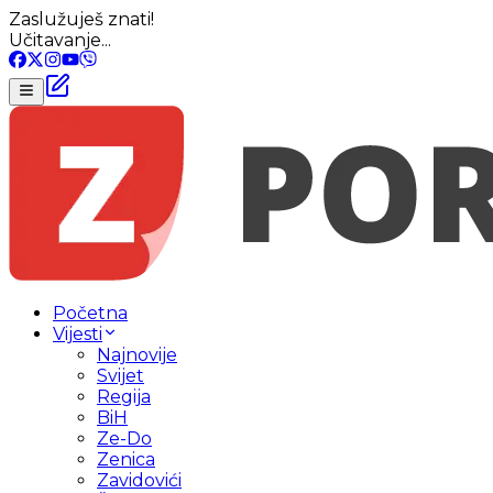
Zaslužuješ znati!
Učitavanje...
Početna
Vijesti
Najnovije
Svijet
Regija
BiH
Ze-Do
Zenica
Zavidovići