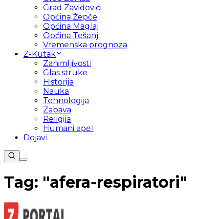
Grad Zavidovići
Općina Žepče
Općina Maglaj
Općina Tešanj
Vremenska prognoza
Z-Kutak
Zanimljivosti
Glas struke
Historija
Nauka
Tehnologija
Zabava
Religija
Humani apel
Dojavi
Tag: "
afera-respiratori
"