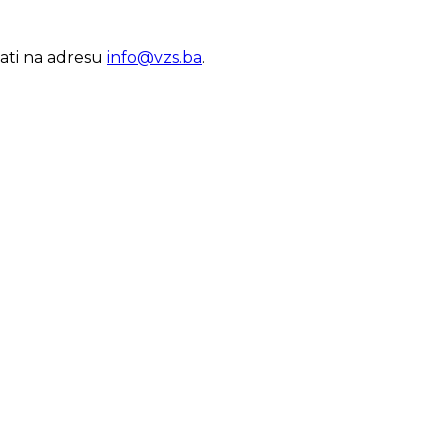
lati na adresu
info@vzs.ba
.