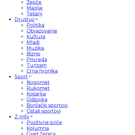
Žepče
Maglaj
Tešanj
Društvo
Politika
Obrazovanje
Kultura
Mladi
Muzika
Biznis
Privreda
Turizam
Crna hronika
Sport
Nogomet
Rukomet
Košarka
Odbojka
Borilački sportovi
Ostali sportovi
Z-Info
Pozitivne priče
Kolumna
Grad Zenica