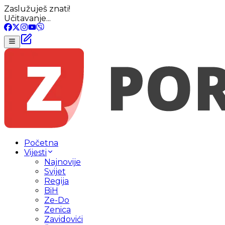
Zaslužuješ znati!
Učitavanje...
Početna
Vijesti
Najnovije
Svijet
Regija
BiH
Ze-Do
Zenica
Zavidovići