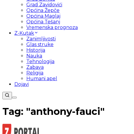
Grad Zavidovići
Općina Žepče
Općina Maglaj
Općina Tešanj
Vremenska prognoza
Z-Kutak
Zanimljivosti
Glas struke
Historija
Nauka
Tehnologija
Zabava
Religija
Humani apel
Dojavi
Tag: "
anthony-fauci
"