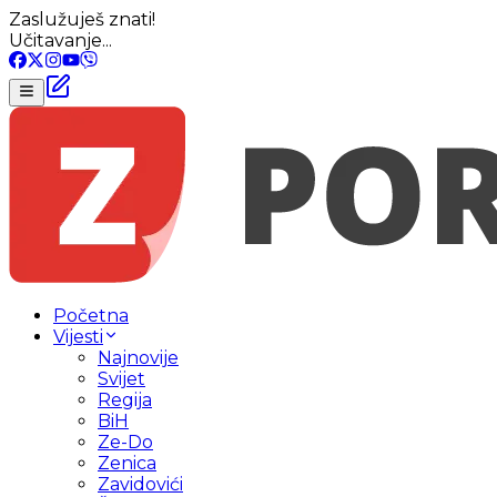
Zaslužuješ znati!
Učitavanje...
Početna
Vijesti
Najnovije
Svijet
Regija
BiH
Ze-Do
Zenica
Zavidovići