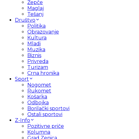
Žepče
Maglaj
Tešanj
Društvo
Politika
Obrazovanje
Kultura
Mladi
Muzika
Biznis
Privreda
Turizam
Crna hronika
Sport
Nogomet
Rukomet
Košarka
Odbojka
Borilački sportovi
Ostali sportovi
Z-Info
Pozitivne priče
Kolumna
Grad Zenica