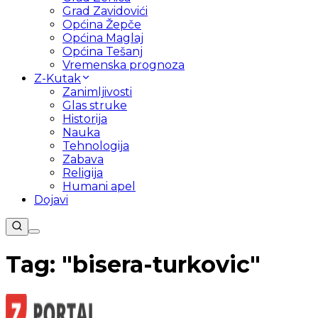
Grad Zavidovići
Općina Žepče
Općina Maglaj
Općina Tešanj
Vremenska prognoza
Z-Kutak
Zanimljivosti
Glas struke
Historija
Nauka
Tehnologija
Zabava
Religija
Humani apel
Dojavi
Tag: "
bisera-turkovic
"