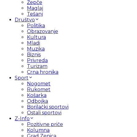
Žepče
Maglaj
Tešanj
Društvo
Politika
Obrazovanje
Kultura
Mladi
Muzika
Biznis
Privreda
Turizam
Crna hronika
Sport
Nogomet
Rukomet
Košarka
Odbojka
Borilački sportovi
Ostali sportovi
Z-Info
Pozitivne priče
Kolumna
Grad Zenica