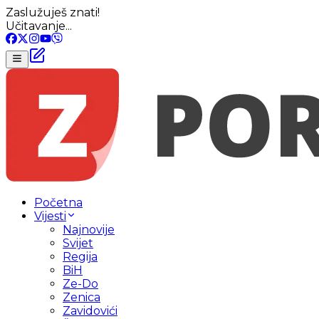
Zaslužuješ znati!
Učitavanje...
Početna
Vijesti
Najnovije
Svijet
Regija
BiH
Ze-Do
Zenica
Zavidovići