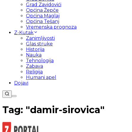
Grad Zavidovići
Općina Žepče
Općina Maglaj
Općina Tešanj
Vremenska prognoza
Z-Kutak
Zanimljivosti
Glas struke
Historija
Nauka
Tehnologija
Zabava
Religija
Humani apel
Dojavi
Tag: "
damir-sirovica
"