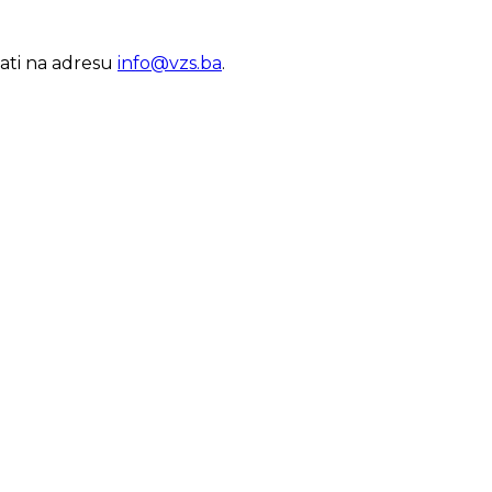
lati na adresu
info@vzs.ba
.