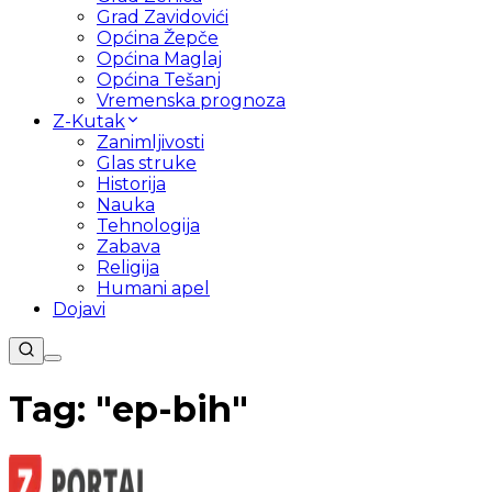
Grad Zavidovići
Općina Žepče
Općina Maglaj
Općina Tešanj
Vremenska prognoza
Z-Kutak
Zanimljivosti
Glas struke
Historija
Nauka
Tehnologija
Zabava
Religija
Humani apel
Dojavi
Tag: "
ep-bih
"