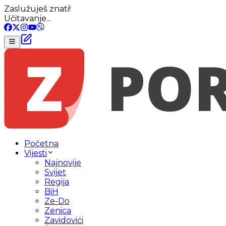
Zaslužuješ znati!
Učitavanje...
Početna
Vijesti
Najnovije
Svijet
Regija
BiH
Ze-Do
Zenica
Zavidovići