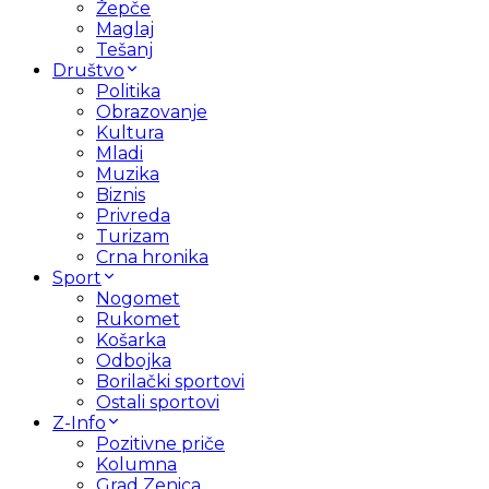
Žepče
Maglaj
Tešanj
Društvo
Politika
Obrazovanje
Kultura
Mladi
Muzika
Biznis
Privreda
Turizam
Crna hronika
Sport
Nogomet
Rukomet
Košarka
Odbojka
Borilački sportovi
Ostali sportovi
Z-Info
Pozitivne priče
Kolumna
Grad Zenica