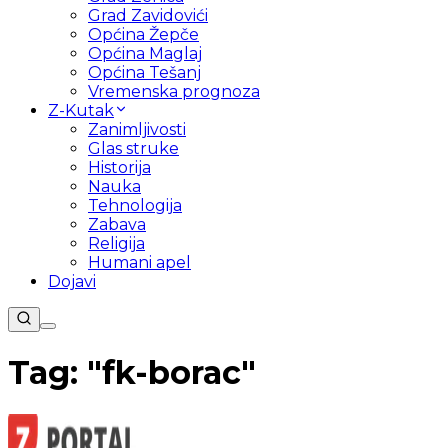
Grad Zavidovići
Općina Žepče
Općina Maglaj
Općina Tešanj
Vremenska prognoza
Z-Kutak
Zanimljivosti
Glas struke
Historija
Nauka
Tehnologija
Zabava
Religija
Humani apel
Dojavi
Tag: "
fk-borac
"