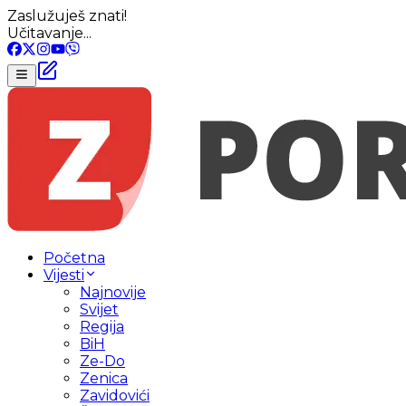
Zaslužuješ znati!
Učitavanje...
Početna
Vijesti
Najnovije
Svijet
Regija
BiH
Ze-Do
Zenica
Zavidovići