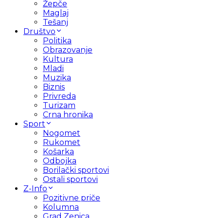
Žepče
Maglaj
Tešanj
Društvo
Politika
Obrazovanje
Kultura
Mladi
Muzika
Biznis
Privreda
Turizam
Crna hronika
Sport
Nogomet
Rukomet
Košarka
Odbojka
Borilački sportovi
Ostali sportovi
Z-Info
Pozitivne priče
Kolumna
Grad Zenica