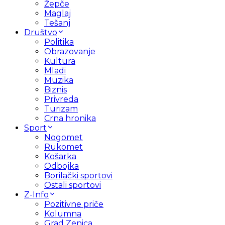
Žepče
Maglaj
Tešanj
Društvo
Politika
Obrazovanje
Kultura
Mladi
Muzika
Biznis
Privreda
Turizam
Crna hronika
Sport
Nogomet
Rukomet
Košarka
Odbojka
Borilački sportovi
Ostali sportovi
Z-Info
Pozitivne priče
Kolumna
Grad Zenica