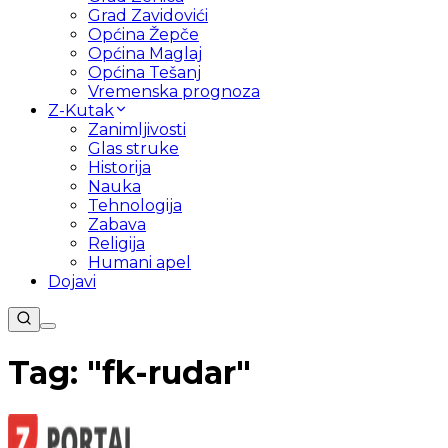
Grad Zavidovići
Općina Žepče
Općina Maglaj
Općina Tešanj
Vremenska prognoza
Z-Kutak
Zanimljivosti
Glas struke
Historija
Nauka
Tehnologija
Zabava
Religija
Humani apel
Dojavi
Tag: "
fk-rudar
"