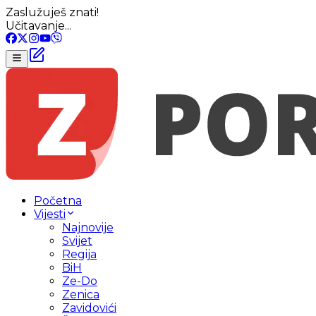
Zaslužuješ znati!
Učitavanje...
Početna
Vijesti
Najnovije
Svijet
Regija
BiH
Ze-Do
Zenica
Zavidovići