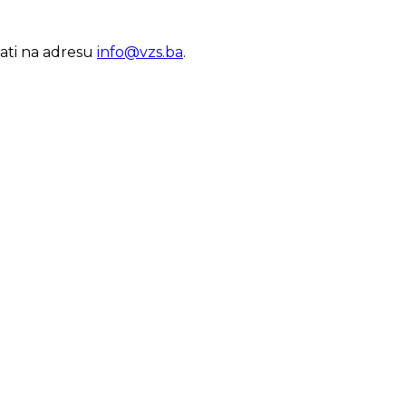
lati na adresu
info@vzs.ba
.