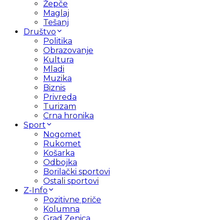
Žepče
Maglaj
Tešanj
Društvo
Politika
Obrazovanje
Kultura
Mladi
Muzika
Biznis
Privreda
Turizam
Crna hronika
Sport
Nogomet
Rukomet
Košarka
Odbojka
Borilački sportovi
Ostali sportovi
Z-Info
Pozitivne priče
Kolumna
Grad Zenica