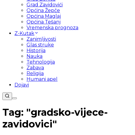
Grad Zavidovići
Općina Žepče
Općina Maglaj
Općina Tešanj
Vremenska prognoza
Z-Kutak
Zanimljivosti
Glas struke
Historija
Nauka
Tehnologija
Zabava
Religija
Humani apel
Dojavi
Tag: "
gradsko-vijece-
zavidovici
"