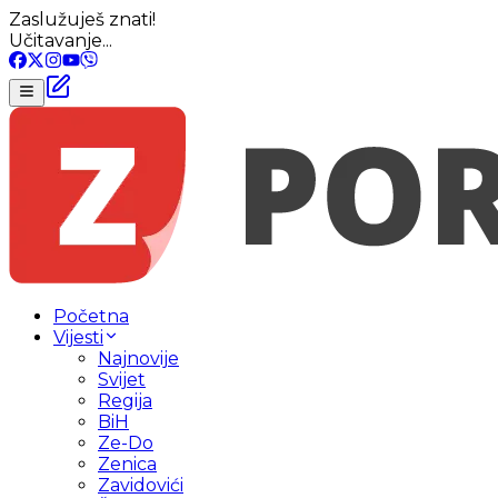
Zaslužuješ znati!
Učitavanje...
Početna
Vijesti
Najnovije
Svijet
Regija
BiH
Ze-Do
Zenica
Zavidovići