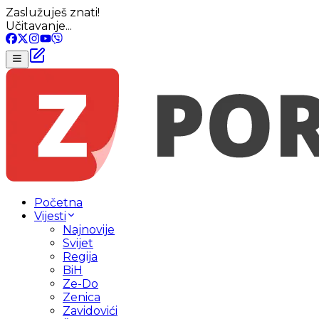
Zaslužuješ znati!
Učitavanje...
Početna
Vijesti
Najnovije
Svijet
Regija
BiH
Ze-Do
Zenica
Zavidovići