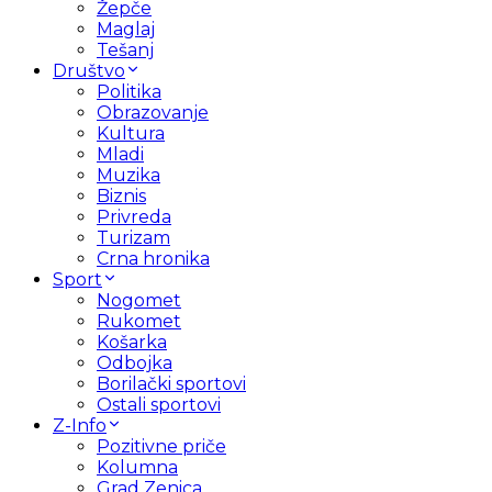
Žepče
Maglaj
Tešanj
Društvo
Politika
Obrazovanje
Kultura
Mladi
Muzika
Biznis
Privreda
Turizam
Crna hronika
Sport
Nogomet
Rukomet
Košarka
Odbojka
Borilački sportovi
Ostali sportovi
Z-Info
Pozitivne priče
Kolumna
Grad Zenica