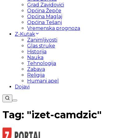
Grad Zavidovići
Općina Žepče
Općina Maglaj
Općina Tešanj
Vremenska prognoza
Z-Kutak
Zanimljivosti
Glas struke
Historija
Nauka
Tehnologija
Zabava
Religija
Humani apel
Dojavi
Tag: "
izet-camdzic
"