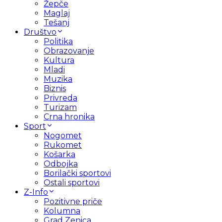
Žepče
Maglaj
Tešanj
Društvo
Politika
Obrazovanje
Kultura
Mladi
Muzika
Biznis
Privreda
Turizam
Crna hronika
Sport
Nogomet
Rukomet
Košarka
Odbojka
Borilački sportovi
Ostali sportovi
Z-Info
Pozitivne priče
Kolumna
Grad Zenica