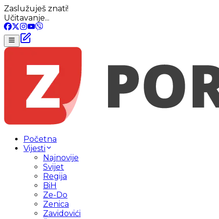
Zaslužuješ znati!
Učitavanje...
Početna
Vijesti
Najnovije
Svijet
Regija
BiH
Ze-Do
Zenica
Zavidovići