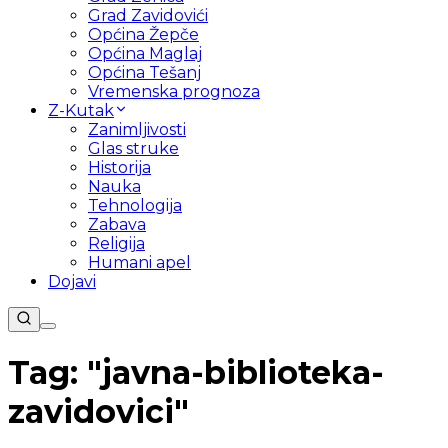
Grad Zavidovići
Općina Žepče
Općina Maglaj
Općina Tešanj
Vremenska prognoza
Z-Kutak
Zanimljivosti
Glas struke
Historija
Nauka
Tehnologija
Zabava
Religija
Humani apel
Dojavi
Tag: "
javna-biblioteka-
zavidovici
"