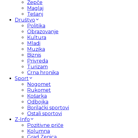
Žepče
Maglaj
Tešanj
Društvo
Politika
Obrazovanje
Kultura
Mladi
Muzika
Biznis
Privreda
Turizam
Crna hronika
Sport
Nogomet
Rukomet
Košarka
Odbojka
Borilački sportovi
Ostali sportovi
Z-Info
Pozitivne priče
Kolumna
Grad Zenica