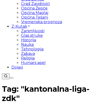
Grad Zavidovići
Općina Žepče
Općina Maglaj
Općina Tešanj
Vremenska prognoza
Z-Kutak
Zanimljivosti
Glas struke
Historija
Nauka
Tehnologija
Zabava
Religija
Humani apel
Dojavi
Tag: "
kantonalna-liga-
zdk
"