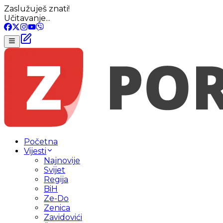
Zaslužuješ znati!
Učitavanje...
Početna
Vijesti
Najnovije
Svijet
Regija
BiH
Ze-Do
Zenica
Zavidovići