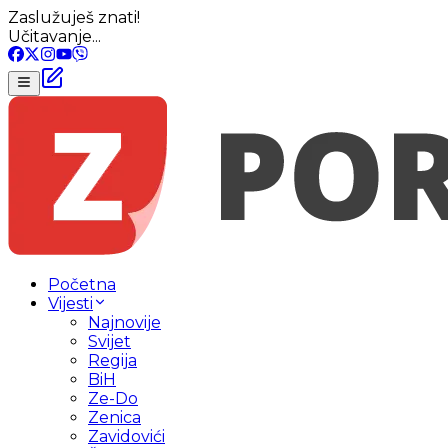
Zaslužuješ znati!
Učitavanje...
Početna
Vijesti
Najnovije
Svijet
Regija
BiH
Ze-Do
Zenica
Zavidovići