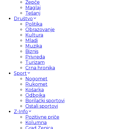
Žepče
Maglaj
Tešanj
Društvo
Politika
Obrazovanje
Kultura
Mladi
Muzika
Biznis
Privreda
Turizam
Crna hronika
Sport
Nogomet
Rukomet
Košarka
Odbojka
Borilački sportovi
Ostali sportovi
Z-Info
Pozitivne priče
Kolumna
Grad Zenica