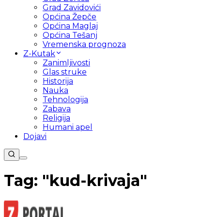
Grad Zavidovići
Općina Žepče
Općina Maglaj
Općina Tešanj
Vremenska prognoza
Z-Kutak
Zanimljivosti
Glas struke
Historija
Nauka
Tehnologija
Zabava
Religija
Humani apel
Dojavi
Tag: "
kud-krivaja
"