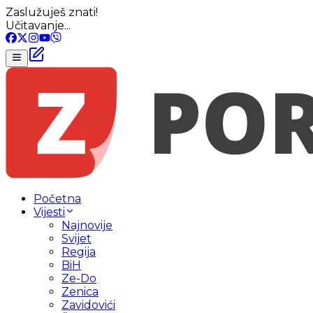
Zaslužuješ znati!
Učitavanje...
Početna
Vijesti
Najnovije
Svijet
Regija
BiH
Ze-Do
Zenica
Zavidovići