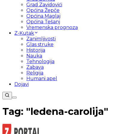
Grad Zavidovići
Općina Žepče
Općina Maglaj
Općina Tešanj
Vremenska prognoza
Z-Kutak
Zanimljivosti
Glas struke
Historija
Nauka
Tehnologija
Zabava
Religija
Humani apel
Dojavi
Tag: "
ledena-carolija
"