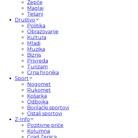
Žepče
Maglaj
Tešanj
Društvo
Politika
Obrazovanje
Kultura
Mladi
Muzika
Biznis
Privreda
Turizam
Crna hronika
Sport
Nogomet
Rukomet
Košarka
Odbojka
Borilački sportovi
Ostali sportovi
Z-Info
Pozitivne priče
Kolumna
Grad Zenica