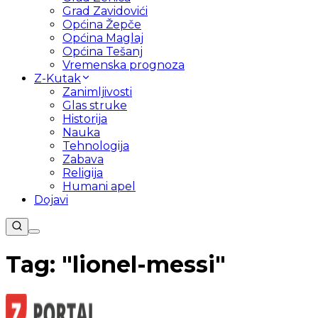
Grad Zavidovići
Općina Žepče
Općina Maglaj
Općina Tešanj
Vremenska prognoza
Z-Kutak
Zanimljivosti
Glas struke
Historija
Nauka
Tehnologija
Zabava
Religija
Humani apel
Dojavi
Tag: "
lionel-messi
"