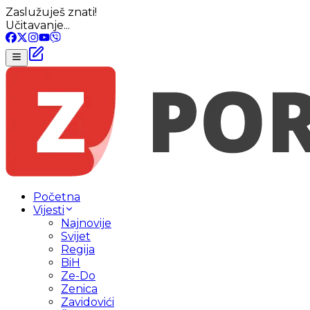
Zaslužuješ znati!
Učitavanje...
Početna
Vijesti
Najnovije
Svijet
Regija
BiH
Ze-Do
Zenica
Zavidovići