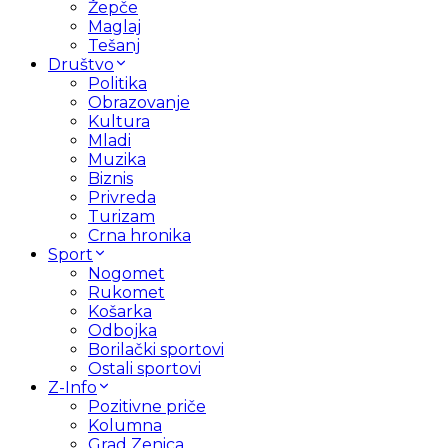
Žepče
Maglaj
Tešanj
Društvo
Politika
Obrazovanje
Kultura
Mladi
Muzika
Biznis
Privreda
Turizam
Crna hronika
Sport
Nogomet
Rukomet
Košarka
Odbojka
Borilački sportovi
Ostali sportovi
Z-Info
Pozitivne priče
Kolumna
Grad Zenica