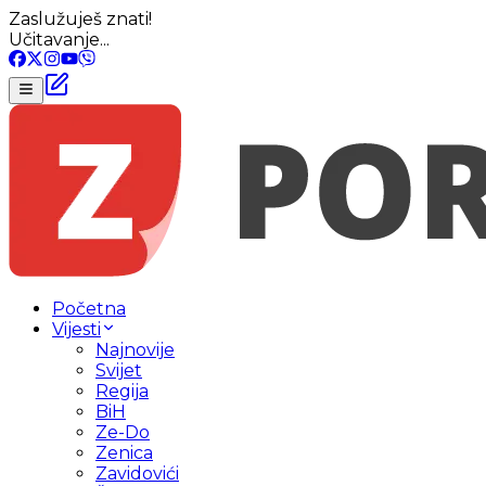
Zaslužuješ znati!
Učitavanje...
Početna
Vijesti
Najnovije
Svijet
Regija
BiH
Ze-Do
Zenica
Zavidovići