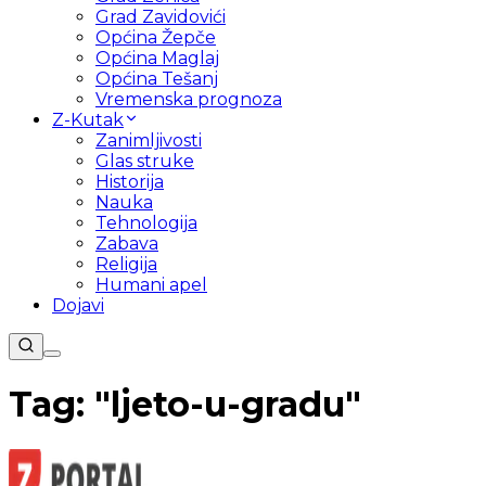
Grad Zavidovići
Općina Žepče
Općina Maglaj
Općina Tešanj
Vremenska prognoza
Z-Kutak
Zanimljivosti
Glas struke
Historija
Nauka
Tehnologija
Zabava
Religija
Humani apel
Dojavi
Tag: "
ljeto-u-gradu
"