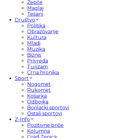
Žepče
Maglaj
Tešanj
Društvo
Politika
Obrazovanje
Kultura
Mladi
Muzika
Biznis
Privreda
Turizam
Crna hronika
Sport
Nogomet
Rukomet
Košarka
Odbojka
Borilački sportovi
Ostali sportovi
Z-Info
Pozitivne priče
Kolumna
Grad Zenica