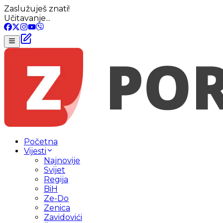
Zaslužuješ znati!
Učitavanje...
Početna
Vijesti
Najnovije
Svijet
Regija
BiH
Ze-Do
Zenica
Zavidovići