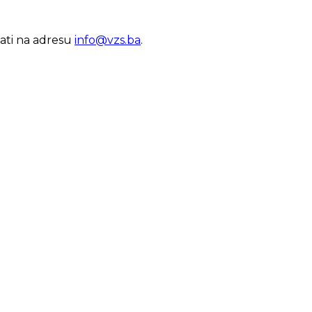
lati na adresu
info@vzs.ba
.