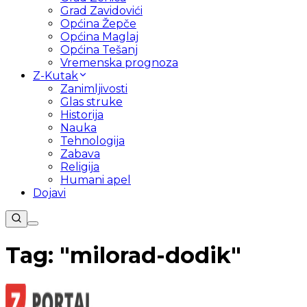
Grad Zavidovići
Općina Žepče
Općina Maglaj
Općina Tešanj
Vremenska prognoza
Z-Kutak
Zanimljivosti
Glas struke
Historija
Nauka
Tehnologija
Zabava
Religija
Humani apel
Dojavi
Tag: "
milorad-dodik
"