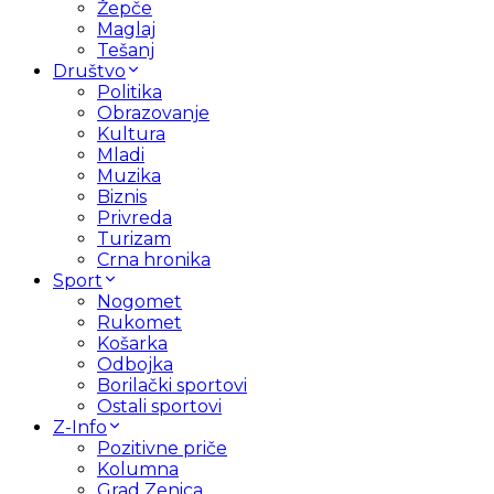
Žepče
Maglaj
Tešanj
Društvo
Politika
Obrazovanje
Kultura
Mladi
Muzika
Biznis
Privreda
Turizam
Crna hronika
Sport
Nogomet
Rukomet
Košarka
Odbojka
Borilački sportovi
Ostali sportovi
Z-Info
Pozitivne priče
Kolumna
Grad Zenica