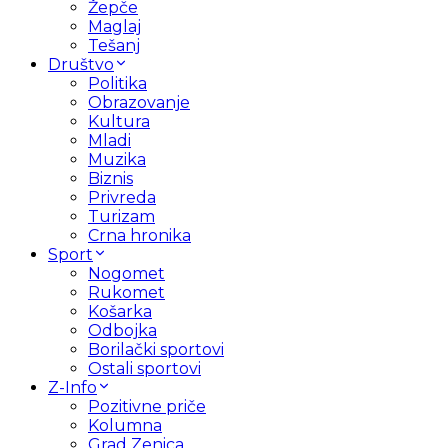
Žepče
Maglaj
Tešanj
Društvo
Politika
Obrazovanje
Kultura
Mladi
Muzika
Biznis
Privreda
Turizam
Crna hronika
Sport
Nogomet
Rukomet
Košarka
Odbojka
Borilački sportovi
Ostali sportovi
Z-Info
Pozitivne priče
Kolumna
Grad Zenica