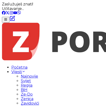
Zaslužuješ znati!
Učitavanje...
Početna
Vijesti
Najnovije
Svijet
Regija
BiH
Ze-Do
Zenica
Zavidovići