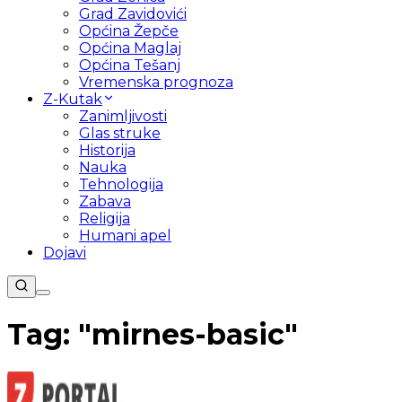
Grad Zavidovići
Općina Žepče
Općina Maglaj
Općina Tešanj
Vremenska prognoza
Z-Kutak
Zanimljivosti
Glas struke
Historija
Nauka
Tehnologija
Zabava
Religija
Humani apel
Dojavi
Tag: "
mirnes-basic
"