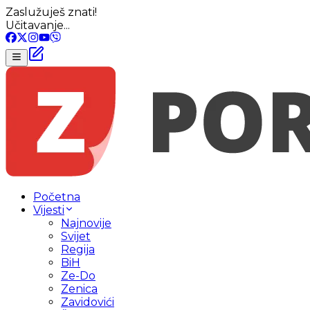
Zaslužuješ znati!
Učitavanje...
Početna
Vijesti
Najnovije
Svijet
Regija
BiH
Ze-Do
Zenica
Zavidovići