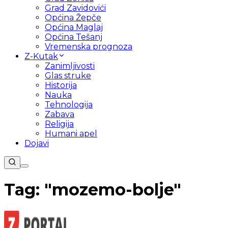
Grad Zavidovići
Općina Žepče
Općina Maglaj
Općina Tešanj
Vremenska prognoza
Z-Kutak
Zanimljivosti
Glas struke
Historija
Nauka
Tehnologija
Zabava
Religija
Humani apel
Dojavi
Tag: "
mozemo-bolje
"