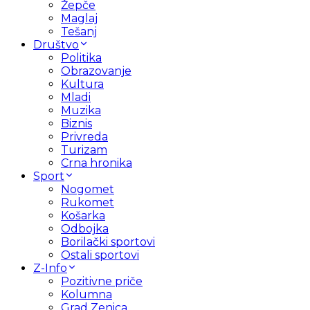
Žepče
Maglaj
Tešanj
Društvo
Politika
Obrazovanje
Kultura
Mladi
Muzika
Biznis
Privreda
Turizam
Crna hronika
Sport
Nogomet
Rukomet
Košarka
Odbojka
Borilački sportovi
Ostali sportovi
Z-Info
Pozitivne priče
Kolumna
Grad Zenica