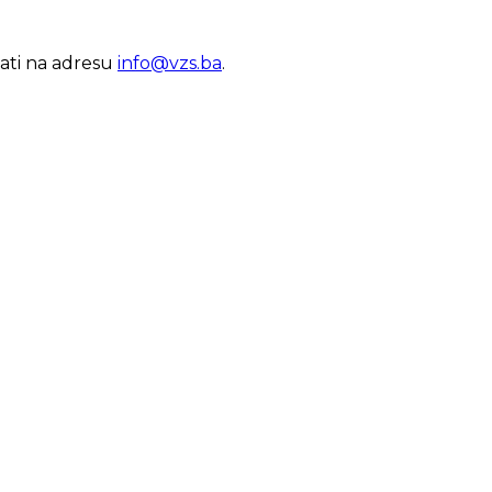
lati na adresu
info@vzs.ba
.