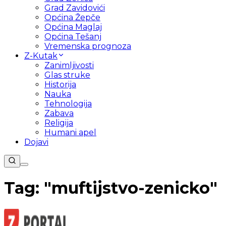
Grad Zavidovići
Općina Žepče
Općina Maglaj
Općina Tešanj
Vremenska prognoza
Z-Kutak
Zanimljivosti
Glas struke
Historija
Nauka
Tehnologija
Zabava
Religija
Humani apel
Dojavi
Tag: "
muftijstvo-zenicko
"