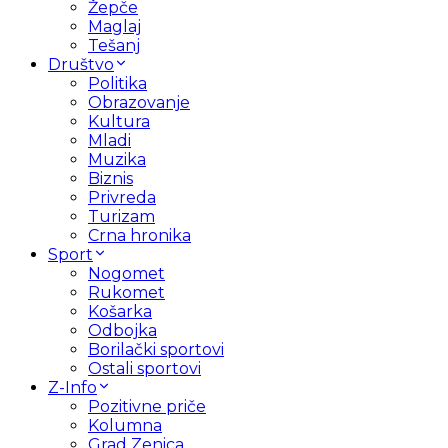
Žepče
Maglaj
Tešanj
Društvo
Politika
Obrazovanje
Kultura
Mladi
Muzika
Biznis
Privreda
Turizam
Crna hronika
Sport
Nogomet
Rukomet
Košarka
Odbojka
Borilački sportovi
Ostali sportovi
Z-Info
Pozitivne priče
Kolumna
Grad Zenica