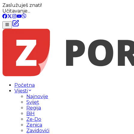
Zaslužuješ znati!
Učitavanje...
Početna
Vijesti
Najnovije
Svijet
Regija
BiH
Ze-Do
Zenica
Zavidovići