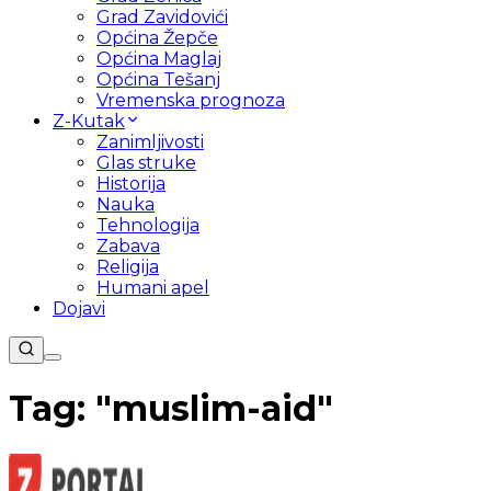
Grad Zavidovići
Općina Žepče
Općina Maglaj
Općina Tešanj
Vremenska prognoza
Z-Kutak
Zanimljivosti
Glas struke
Historija
Nauka
Tehnologija
Zabava
Religija
Humani apel
Dojavi
Tag: "
muslim-aid
"