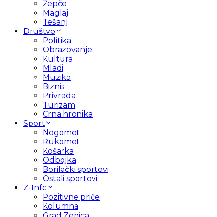
Žepče
Maglaj
Tešanj
Društvo
Politika
Obrazovanje
Kultura
Mladi
Muzika
Biznis
Privreda
Turizam
Crna hronika
Sport
Nogomet
Rukomet
Košarka
Odbojka
Borilački sportovi
Ostali sportovi
Z-Info
Pozitivne priče
Kolumna
Grad Zenica