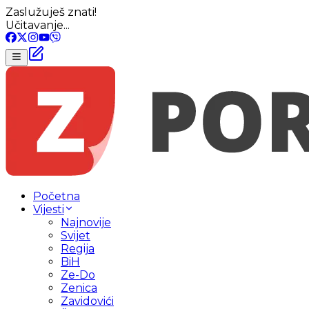
Zaslužuješ znati!
Učitavanje...
Početna
Vijesti
Najnovije
Svijet
Regija
BiH
Ze-Do
Zenica
Zavidovići