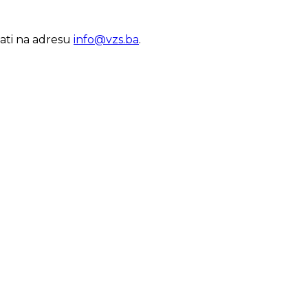
lati na adresu
info@vzs.ba
.