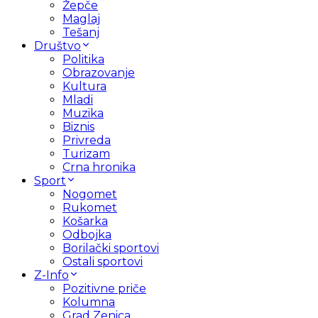
Žepče
Maglaj
Tešanj
Društvo
Politika
Obrazovanje
Kultura
Mladi
Muzika
Biznis
Privreda
Turizam
Crna hronika
Sport
Nogomet
Rukomet
Košarka
Odbojka
Borilački sportovi
Ostali sportovi
Z-Info
Pozitivne priče
Kolumna
Grad Zenica