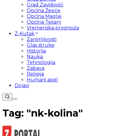
Grad Zavidovići
Općina Žepče
Općina Maglaj
Općina Tešanj
Vremenska prognoza
Z-Kutak
Zanimljivosti
Glas struke
Historija
Nauka
Tehnologija
Zabava
Religija
Humani apel
Dojavi
Tag: "
nk-kolina
"