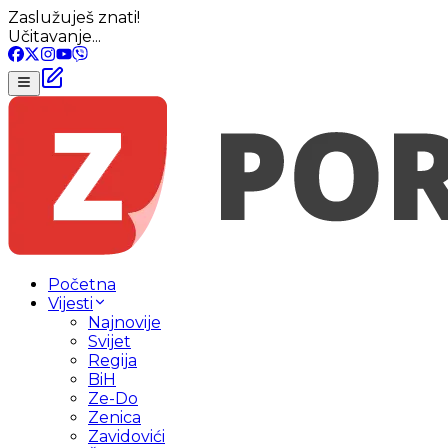
Zaslužuješ znati!
Učitavanje...
Početna
Vijesti
Najnovije
Svijet
Regija
BiH
Ze-Do
Zenica
Zavidovići