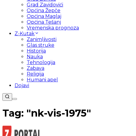
Grad Zavidovići
Općina Žepče
Općina Maglaj
Općina Tešanj
Vremenska prognoza
Z-Kutak
Zanimljivosti
Glas struke
Historija
Nauka
Tehnologija
Zabava
Religija
Humani apel
Dojavi
Tag: "
nk-vis-1975
"