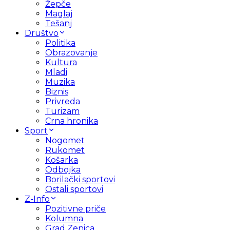
Žepče
Maglaj
Tešanj
Društvo
Politika
Obrazovanje
Kultura
Mladi
Muzika
Biznis
Privreda
Turizam
Crna hronika
Sport
Nogomet
Rukomet
Košarka
Odbojka
Borilački sportovi
Ostali sportovi
Z-Info
Pozitivne priče
Kolumna
Grad Zenica