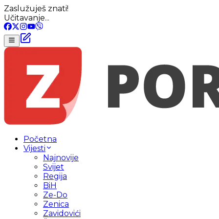
Zaslužuješ znati!
Učitavanje...
Početna
Vijesti
Najnovije
Svijet
Regija
BiH
Ze-Do
Zenica
Zavidovići