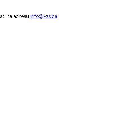
lati na adresu
info@vzs.ba
.