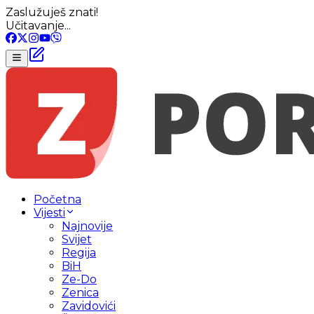
Zaslužuješ znati!
Učitavanje...
Početna
Vijesti
Najnovije
Svijet
Regija
BiH
Ze-Do
Zenica
Zavidovići