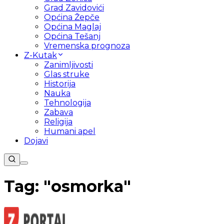
Grad Zavidovići
Općina Žepče
Općina Maglaj
Općina Tešanj
Vremenska prognoza
Z-Kutak
Zanimljivosti
Glas struke
Historija
Nauka
Tehnologija
Zabava
Religija
Humani apel
Dojavi
Tag: "
osmorka
"