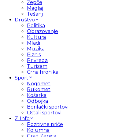
Žepče
Maglaj
Tešanj
Društvo
Politika
Obrazovanje
Kultura
Mladi
Muzika
Biznis
Privreda
Turizam
Crna hronika
Sport
Nogomet
Rukomet
Košarka
Odbojka
Borilački sportovi
Ostali sportovi
Z-Info
Pozitivne priče
Kolumna
Grad Zenica