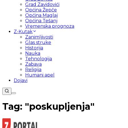
Grad Zavidovići
Općina Žepče
Općina Maglaj
Općina Tešanj
Vremenska prognoza
Z-Kutak
Zanimljivosti
Glas struke
Historija
Nauka
Tehnologija
Zabava
Religija
Humani apel
Dojavi
Tag: "
poskupljenja
"