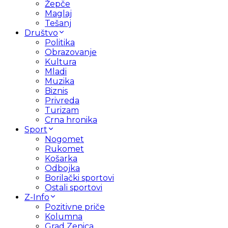
Žepče
Maglaj
Tešanj
Društvo
Politika
Obrazovanje
Kultura
Mladi
Muzika
Biznis
Privreda
Turizam
Crna hronika
Sport
Nogomet
Rukomet
Košarka
Odbojka
Borilački sportovi
Ostali sportovi
Z-Info
Pozitivne priče
Kolumna
Grad Zenica