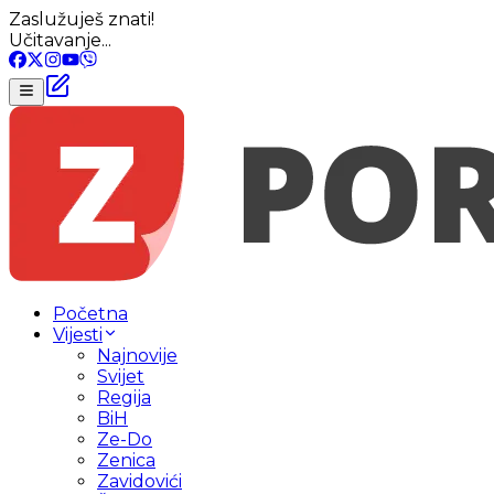
Zaslužuješ znati!
Učitavanje...
Početna
Vijesti
Najnovije
Svijet
Regija
BiH
Ze-Do
Zenica
Zavidovići