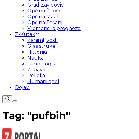
Grad Zavidovići
Općina Žepče
Općina Maglaj
Općina Tešanj
Vremenska prognoza
Z-Kutak
Zanimljivosti
Glas struke
Historija
Nauka
Tehnologija
Zabava
Religija
Humani apel
Dojavi
Tag: "
pufbih
"