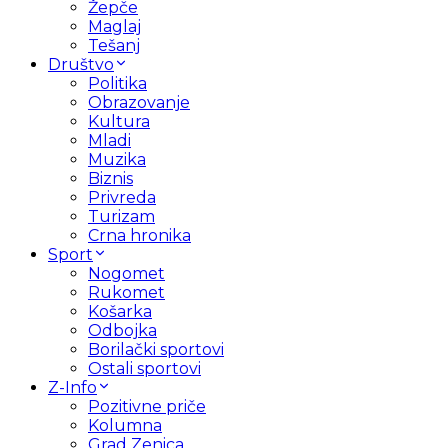
Žepče
Maglaj
Tešanj
Društvo
Politika
Obrazovanje
Kultura
Mladi
Muzika
Biznis
Privreda
Turizam
Crna hronika
Sport
Nogomet
Rukomet
Košarka
Odbojka
Borilački sportovi
Ostali sportovi
Z-Info
Pozitivne priče
Kolumna
Grad Zenica