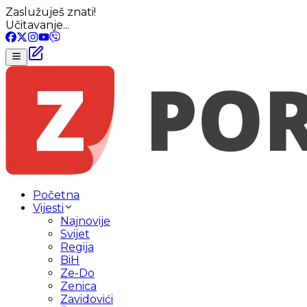
Zaslužuješ znati!
Učitavanje...
Početna
Vijesti
Najnovije
Svijet
Regija
BiH
Ze-Do
Zenica
Zavidovići