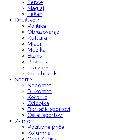
Žepče
Maglaj
Tešanj
Društvo
Politika
Obrazovanje
Kultura
Mladi
Muzika
Biznis
Privreda
Turizam
Crna hronika
Sport
Nogomet
Rukomet
Košarka
Odbojka
Borilački sportovi
Ostali sportovi
Z-Info
Pozitivne priče
Kolumna
Grad Zenica