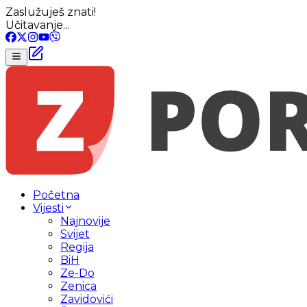
Zaslužuješ znati!
Učitavanje...
Početna
Vijesti
Najnovije
Svijet
Regija
BiH
Ze-Do
Zenica
Zavidovići