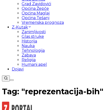
Grad Zavidovići
Općina Žepče
Općina Maglaj
Općina Tešanj
Vremenska prognoza
Z-Kutak
Zanimljivosti
Glas struke
Historija
Nauka
Tehnologija
Zabava
Religija
Humani apel
Dojavi
Tag: "
reprezentacija-bih
"