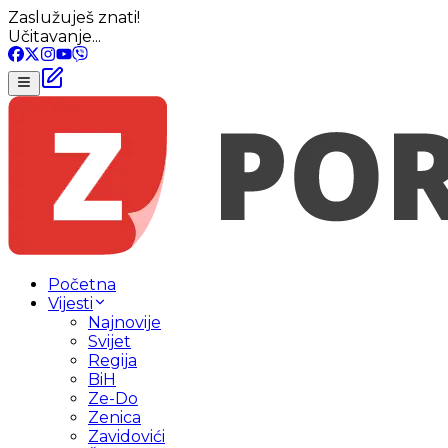
Zaslužuješ znati!
Učitavanje...
Početna
Vijesti
Najnovije
Svijet
Regija
BiH
Ze-Do
Zenica
Zavidovići