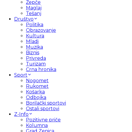
Žepče
Maglaj
Tešanj
Društvo
Politika
Obrazovanje
Kultura
Mladi
Muzika
Biznis
Privreda
Turizam
Crna hronika
Sport
Nogomet
Rukomet
Košarka
Odbojka
Borilački sportovi
Ostali sportovi
Z-Info
Pozitivne priče
Kolumna
Grad Zenica