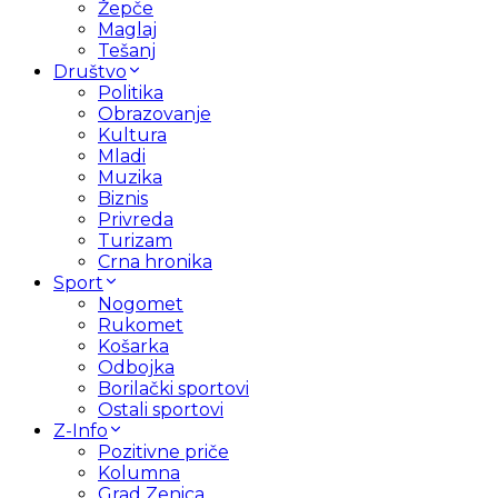
Žepče
Maglaj
Tešanj
Društvo
Politika
Obrazovanje
Kultura
Mladi
Muzika
Biznis
Privreda
Turizam
Crna hronika
Sport
Nogomet
Rukomet
Košarka
Odbojka
Borilački sportovi
Ostali sportovi
Z-Info
Pozitivne priče
Kolumna
Grad Zenica