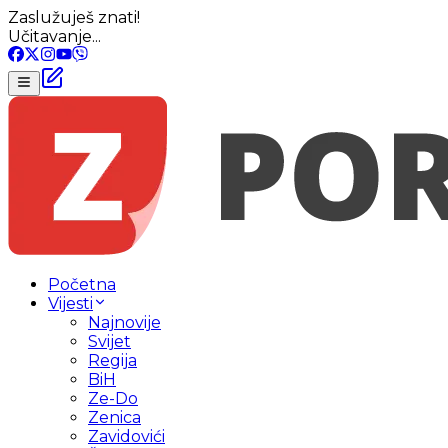
Zaslužuješ znati!
Učitavanje...
Početna
Vijesti
Najnovije
Svijet
Regija
BiH
Ze-Do
Zenica
Zavidovići