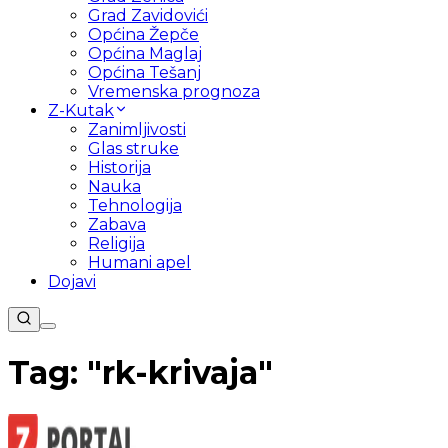
Grad Zavidovići
Općina Žepče
Općina Maglaj
Općina Tešanj
Vremenska prognoza
Z-Kutak
Zanimljivosti
Glas struke
Historija
Nauka
Tehnologija
Zabava
Religija
Humani apel
Dojavi
Tag: "
rk-krivaja
"