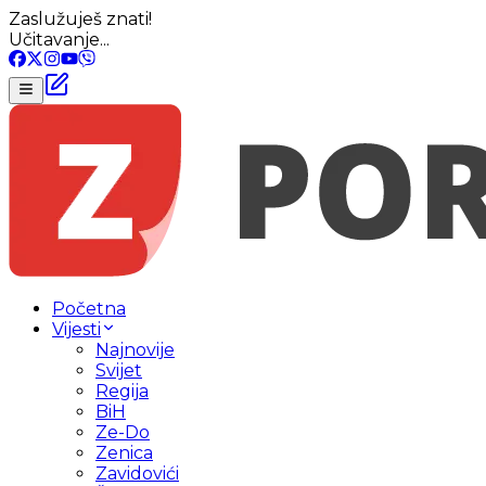
Zaslužuješ znati!
Učitavanje...
Početna
Vijesti
Najnovije
Svijet
Regija
BiH
Ze-Do
Zenica
Zavidovići