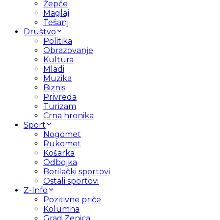
Žepče
Maglaj
Tešanj
Društvo
Politika
Obrazovanje
Kultura
Mladi
Muzika
Biznis
Privreda
Turizam
Crna hronika
Sport
Nogomet
Rukomet
Košarka
Odbojka
Borilački sportovi
Ostali sportovi
Z-Info
Pozitivne priče
Kolumna
Grad Zenica