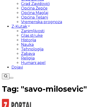
Grad Zavidovići
Općina Žepče
Općina Maglaj
Općina Tešanj
Vremenska prognoza
Z-Kutak
Zanimljivosti
Glas struke
Historija
Nauka
Tehnologija
Zabava
Religija
Humani apel
Dojavi
Tag: "
savo-milosevic
"