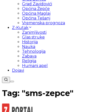
Grad Zavidovići
Općina Žepče
Općina Maglaj
Općina Tešanj
Vremenska prognoza
Z-Kutak
Zanimljivosti
Glas struke
Historija
Nauka
Tehnologija
Zabava
Religija
Humani apel
Dojavi
Tag: "
sms-zepce
"