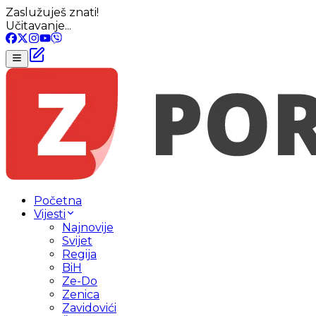
Zaslužuješ znati!
Učitavanje...
Početna
Vijesti
Najnovije
Svijet
Regija
BiH
Ze-Do
Zenica
Zavidovići