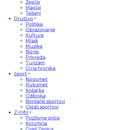
Žepče
Maglaj
Tešanj
Društvo
Politika
Obrazovanje
Kultura
Mladi
Muzika
Biznis
Privreda
Turizam
Crna hronika
Sport
Nogomet
Rukomet
Košarka
Odbojka
Borilački sportovi
Ostali sportovi
Z-Info
Pozitivne priče
Kolumna
Grad Zenica