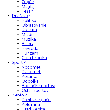
Žepče
Maglaj
Tešanj
Društvo
Politika
Obrazovanje
Kultura
Mladi
Muzika
Biznis
Privreda
Turizam
Crna hronika
Sport
Nogomet
Rukomet
Košarka
Odbojka
Borilački sportovi
Ostali sportovi
Z-Info
Pozitivne priče
Kolumna
Grad Zenica