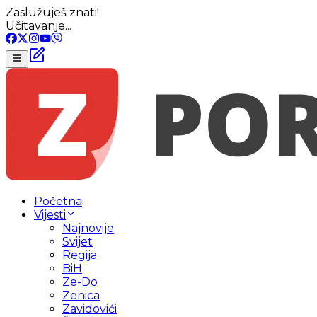
Zaslužuješ znati!
Učitavanje...
Početna
Vijesti
Najnovije
Svijet
Regija
BiH
Ze-Do
Zenica
Zavidovići