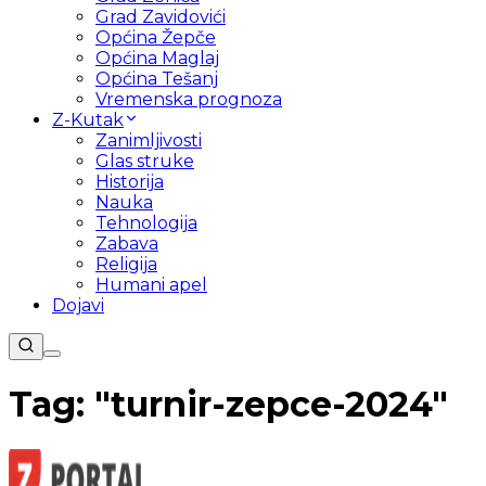
Grad Zavidovići
Općina Žepče
Općina Maglaj
Općina Tešanj
Vremenska prognoza
Z-Kutak
Zanimljivosti
Glas struke
Historija
Nauka
Tehnologija
Zabava
Religija
Humani apel
Dojavi
Tag: "
turnir-zepce-2024
"