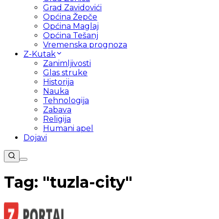
Grad Zavidovići
Općina Žepče
Općina Maglaj
Općina Tešanj
Vremenska prognoza
Z-Kutak
Zanimljivosti
Glas struke
Historija
Nauka
Tehnologija
Zabava
Religija
Humani apel
Dojavi
Tag: "
tuzla-city
"