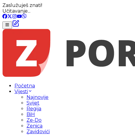
Zaslužuješ znati!
Učitavanje...
Početna
Vijesti
Najnovije
Svijet
Regija
BiH
Ze-Do
Zenica
Zavidovići