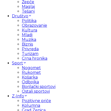
Žepče
Maglaj
Tešanj
Društvo
Politika
Obrazovanje
Kultura
Mladi
Muzika
Biznis
Privreda
Turizam
Crna hronika
Sport
Nogomet
Rukomet
Košarka
Odbojka
Borilački sportovi
Ostali sportovi
Z-Info
Pozitivne priče
Kolumna
Grad Zenica